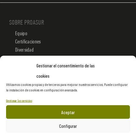
SOBRE PROASUR
Equipo
Certificaciones
Diversidad
Sostenibilidad
Gestionar el consentimiento de las
Trabaja con nosotros
cookies
Utilizamos cookies propias y de terceros para mejorar nuestros servicios. Puede configurar
MUSEOS Y CULTURA
la instalación de cookies en configuración avanzada.
Museos
Gestionar los servicios
Servicios de Gestión
Aceptar
Escenografías
Exposiciones
Configurar