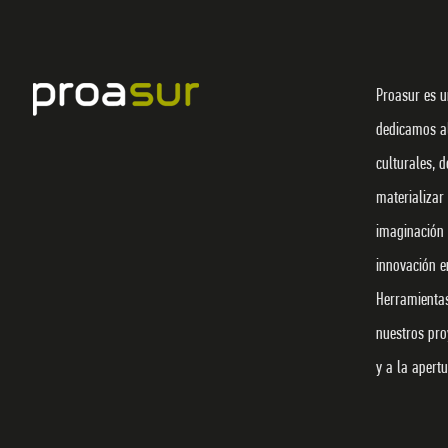
Proasur es u
dedicamos al
culturales, d
materializar
imaginación 
innovación en
Herramienta
nuestros pro
y a la apert