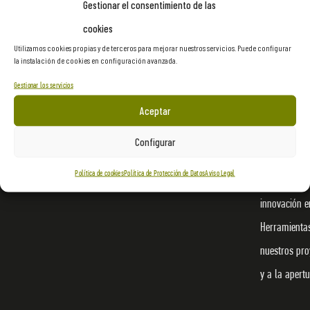
Gestionar el consentimiento de las
cookies
Utilizamos cookies propias y de terceros para mejorar nuestros servicios. Puede configurar
la instalación de cookies en configuración avanzada.
Proasur es u
Gestionar los servicios
dedicamos al
Aceptar
culturales, d
Configurar
materializar
Política de cookies
Política de Protección de Datos
Aviso Legal
imaginación 
innovación en
Herramienta
nuestros pro
y a la apert