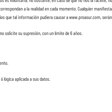
os es voluntaria; no obstante, en caso de que no nos la facilite, n
 correspondan a la realidad en cada momento. Cualquier manifesta
ios que tal información pudiera causar a www.proasur.com, serán
 solicite su supresión, con un límite de 6 años.
ento.
 lógica aplicada a sus datos.