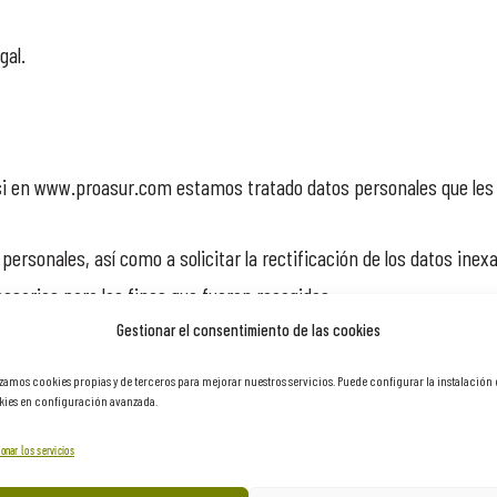
gal.
si en www.proasur.com estamos tratado datos personales que les 
rsonales, así como a solicitar la rectificación de los datos inexac
esarios para los fines que fueron recogidos.
Gestionar el consentimiento de las cookies
ar la limitación del tratamiento de sus datos, en cuyo caso única
izamos cookies propias y de terceros para mejorar nuestros servicios. Puede configurar la instalación
ies en configuración avanzada.
onar los servicios
 su situación particular, los interesados podrán oponerse al trat