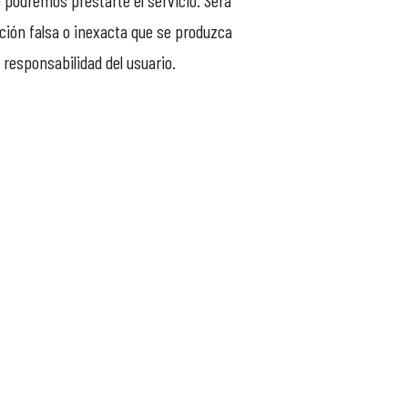
o podremos prestarte el servicio. Será
ción falsa o inexacta que se produzca
 responsabilidad del usuario.