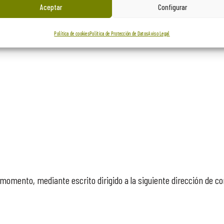
gítimos imperiosos, o el ejercicio o la defensa de posibles recla
Aceptar
Configurar
Política de cookies
Política de Protección de Datos
Aviso Legal
 momento, mediante escrito dirigido a la siguiente dirección de c