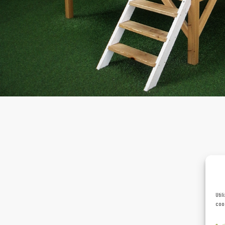
Util
cook