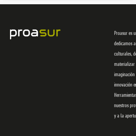
Proasur es u
dedicamos al
culturales, d
materializar
imaginación 
innovación en
Herramienta
nuestros pro
y a la apert