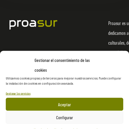
Proasur es u
dedicamos al
culturales, d
materializar
Gestionar el consentimiento de las
imaginación 
cookies
innovación en
Utilizamos cookies propias y de terceros para mejorar nuestros servicios. Puede configurar
Herramienta
la instalación de cookies en configuración avanzada.
nuestros pro
Gestionar los servicios
y a la apert
Aceptar
Configurar