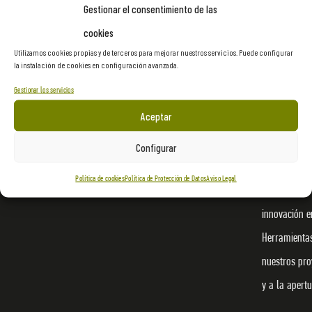
Gestionar el consentimiento de las
cookies
Utilizamos cookies propias y de terceros para mejorar nuestros servicios. Puede configurar
la instalación de cookies en configuración avanzada.
Gestionar los servicios
Proasur es u
Aceptar
dedicamos al
culturales, d
Configurar
materializar
Política de cookies
Política de Protección de Datos
Aviso Legal
imaginación 
innovación en
Herramienta
nuestros pro
y a la apert