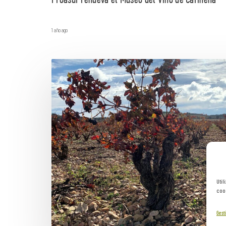
Proasur renueva el Museo del Vino de Cariñena
1 año ago
Util
cook
Gesti