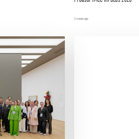
Proasur IMCC InFocus 2026
3 meses ago