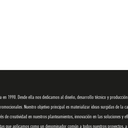
 en 1990. Desde ella nos dedicamos al diseño, desarrollo técnico y producción
promocionales. Nuestro objetivo principal es materializar ideas surgidas de la c
s de creatividad en nuestros planteamientos, innovación en las soluciones y efi
ntas que aplicamos como un denominador común a todos nuestros proyectos, a 