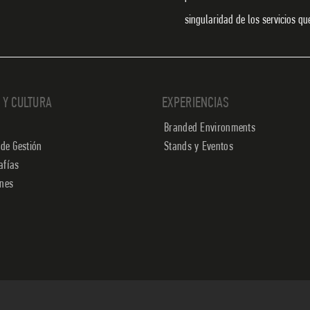
singularidad de los servicios q
 Y CULTURA
EXPERIENCIAS
Branded Environments
 de Gestión
Stands y Eventos
afías
ones