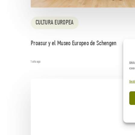
CULTURA EUROPEA
Proasur y el Museo Europeo de Schengen
1 año ago
Util
cook
Gesti