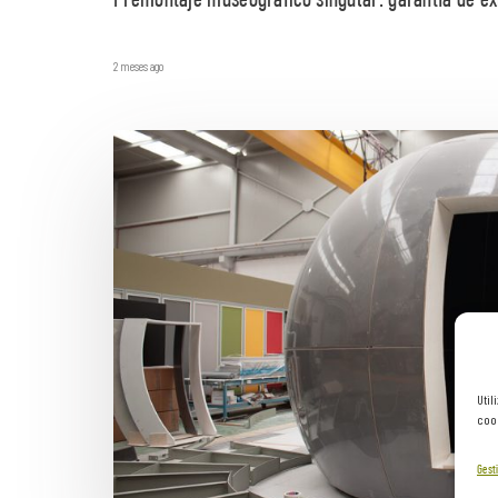
Premontaje museográfico singular: garantía de éx
2 meses ago
Util
cook
Gesti