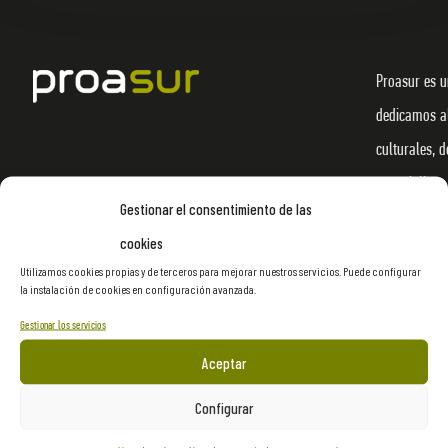
Proasur es u
dedicamos al
culturales, d
materializar
Gestionar el consentimiento de las
imaginación 
cookies
innovación en
Utilizamos cookies propias y de terceros para mejorar nuestros servicios. Puede configurar
Herramienta
la instalación de cookies en configuración avanzada.
nuestros pro
Gestionar los servicios
y a la apert
Aceptar
Configurar