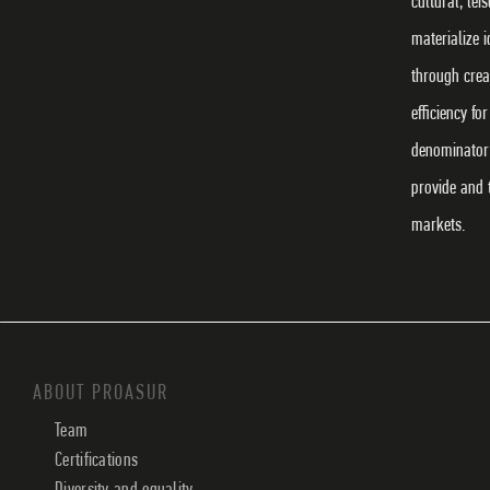
cultural, lei
materialize 
through crea
efficiency f
denominator 
provide and 
markets.
ABOUT PROASUR
Team
Certifications