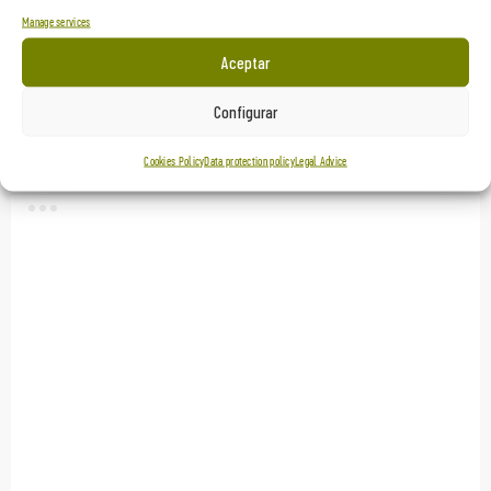
Manage services
Aceptar
Floresta. “Muito mais do que madeira”
Configurar
Exhibitions
Cookies Policy
Data protection policy
Legal Advice