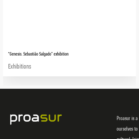
“Genesis. Sebastião Salgado” exhibition
Exhibitions
Proasur is a
ourselves to